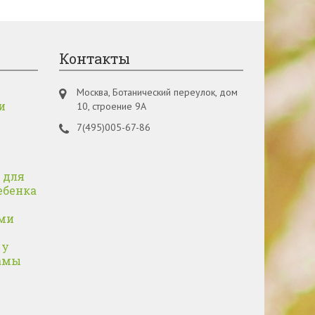
Контакты
Москва, Ботанический переулок, дом
и
10, строение 9А
7(495)005-67-86
 для
ебенка
ми
 у
амы