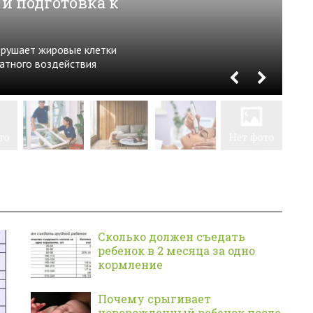
Термокружки с бренди
коллаборации меняют 
Рынок термопосуды в России заметн
давно перестала быть просто утили
превратилась...
Сколько должен съедать
ребенок в 2 месяца за одно
кормление
Почему срыгивает
новорожденный ребенок после