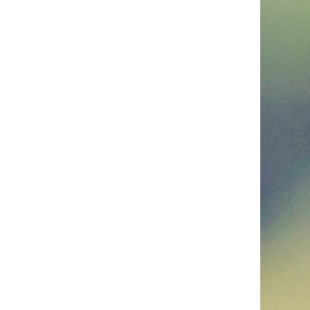
рованием: как
рынок термопосуды
о трансформируется: термокружка
тарным предметом и