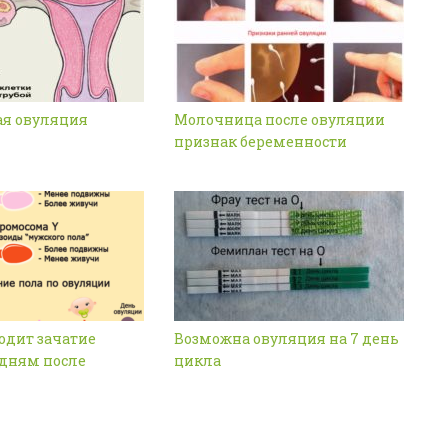
ая овуляция
Молочница после овуляции
признак беременности
одит зачатие
Возможна овуляция на 7 день
 дням после
цикла