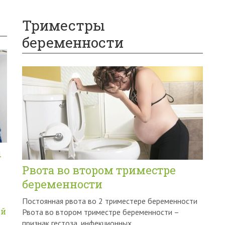
Триместры
беременности
ы
Рвота во втором триместре
беременности
Постоянная рвота во 2 триместере беременности
ей
Рвота во втором триместре беременности –
признак гестоза, инфекционных...