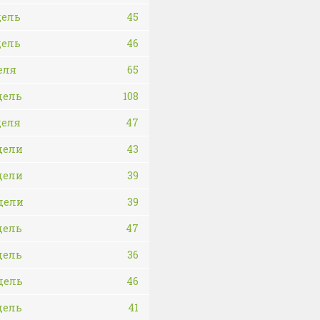
дель
45
дель
46
еля
65
дель
108
деля
47
дели
43
дели
39
дели
39
дель
47
дель
36
дель
46
дель
41