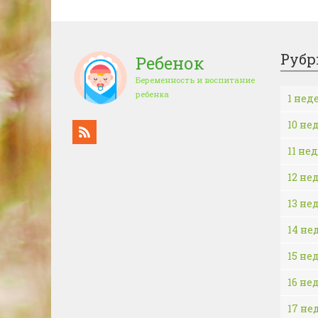
Рубр
Ребенок
Беременность и воспитание
ребенка
1 нед
10 не
11 не
12 не
13 не
14 не
15 не
16 не
17 не