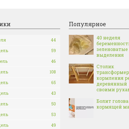
ики
Популярное
40 неделя
еля
44
беременност
зеленоватые
дель
59
выделения
дель
46
Столик
дель
108
трансформер
кормления р
дель
65
деревянный
своими рука
дель
43
Болит голова
дель
50
кормящей м
дель
53
дель
49