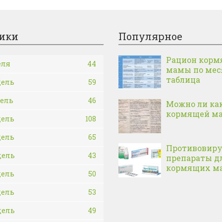
ики
Популярное
Рацион корм
еля
44
мамы по ме
таблица
дель
59
дель
46
Можно ли ка
кормящей м
дель
108
дель
65
Противовир
дель
43
препараты д
кормящих м
дель
50
дель
53
дель
49