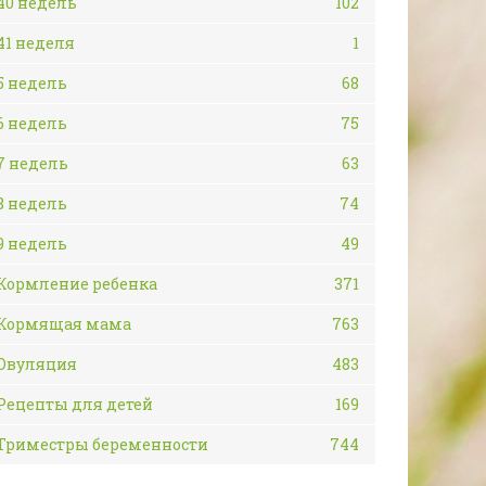
40 недель
102
41 неделя
1
5 недель
68
6 недель
75
7 недель
63
8 недель
74
9 недель
49
Кормление ребенка
371
Кормящая мама
763
Овуляция
483
Рецепты для детей
169
Триместры беременности
744