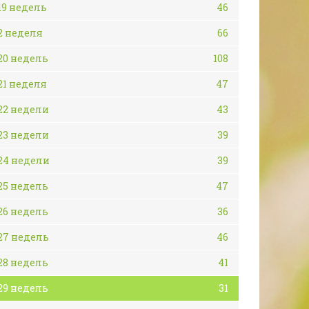
19 недель
46
2 неделя
66
20 недель
108
21 неделя
47
22 недели
43
23 недели
39
24 недели
39
25 недель
47
26 недель
36
27 недель
46
28 недель
41
29 недель
31