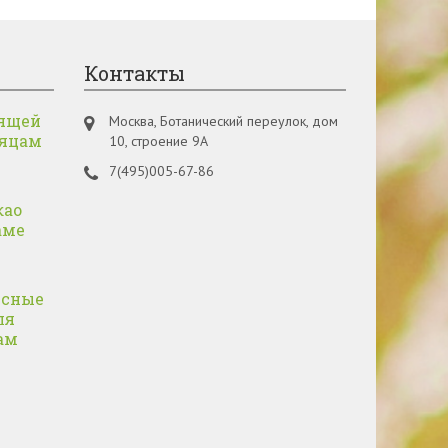
Контакты
ящей
Москва, Ботанический переулок, дом
сяцам
10, строение 9А
7(495)005-67-86
као
аме
усные
ля
ам