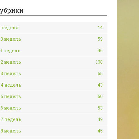
убрики
1 неделя
44
10 недель
59
11 недель
46
12 недель
108
13 недель
65
14 недель
43
15 недель
50
16 недель
53
17 недель
49
18 недель
45