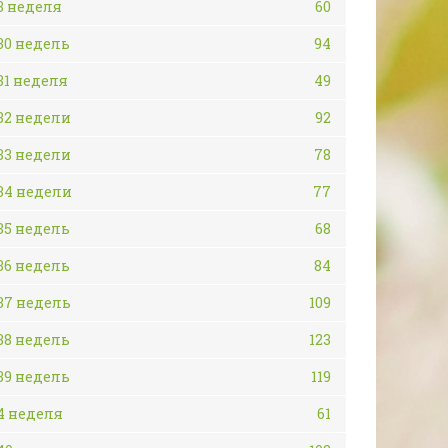
3 неделя
60
30 недель
94
31 неделя
49
32 недели
92
33 недели
78
34 недели
77
35 недель
68
36 недель
84
37 недель
109
38 недель
123
39 недель
119
4 неделя
61