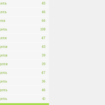
дель
45
дель
46
еля
66
дель
108
деля
47
дели
43
дели
39
дели
39
дель
47
дель
36
дель
46
дель
41