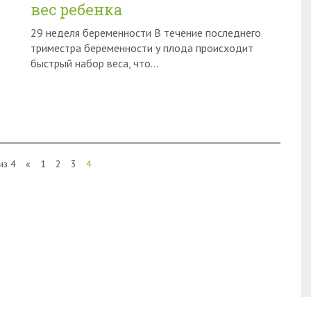
вес ребенка
29 неделя беременности В течение последнего
триместра беременности у плода происходит
быстрый набор веса, что…
из 4
«
1
2
3
4