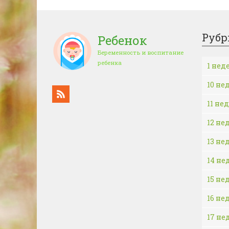
Рубр
Ребенок
Беременность и воспитание
ребенка
1 нед
10 не
11 не
12 не
13 не
14 не
15 не
16 не
17 не