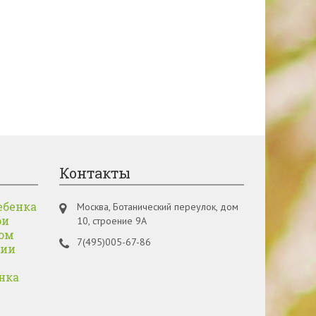
Контакты
ебенка
Москва, Ботанический переулок, дом
ри
10, строение 9А
ом
7(495)005-67-86
нии
нка