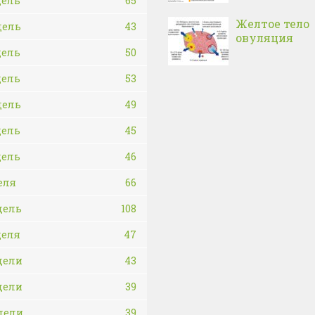
дель
65
Желтое тело
дель
43
овуляция
дель
50
дель
53
дель
49
дель
45
дель
46
еля
66
дель
108
деля
47
дели
43
дели
39
дели
39