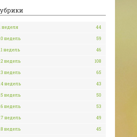
убрики
1 неделя
44
10 недель
59
11 недель
46
12 недель
108
13 недель
65
14 недель
43
15 недель
50
16 недель
53
17 недель
49
18 недель
45