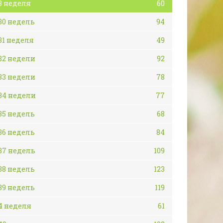
3 неделя
60
30 недель
94
31 неделя
49
32 недели
92
33 недели
78
34 недели
77
35 недель
68
36 недель
84
37 недель
109
38 недель
123
39 недель
119
4 неделя
61