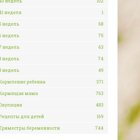
40 недель
102
41 неделя
1
5 недель
68
6 недель
75
7 недель
63
8 недель
74
9 недель
49
Кормление ребенка
371
Кормящая мама
763
Овуляция
483
Рецепты для детей
169
Триместры беременности
744