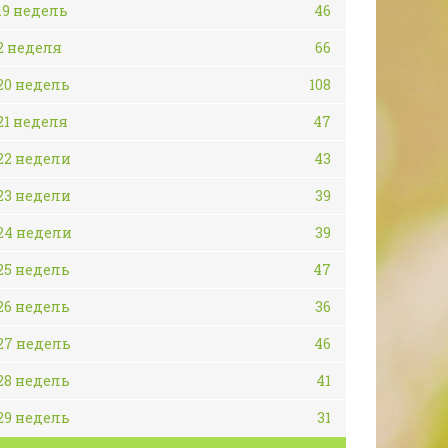
19 недель
46
2 неделя
66
20 недель
108
21 неделя
47
22 недели
43
23 недели
39
24 недели
39
25 недель
47
26 недель
36
27 недель
46
28 недель
41
29 недель
31