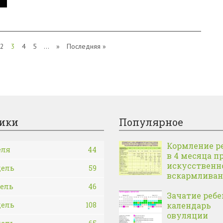
2
3
4
5
...
»
Последняя »
ики
Популярное
Кормление р
еля
44
в 4 месяца п
искусственн
дель
59
вскармлива
дель
46
Зачатие ребе
дель
108
календарь
овуляции