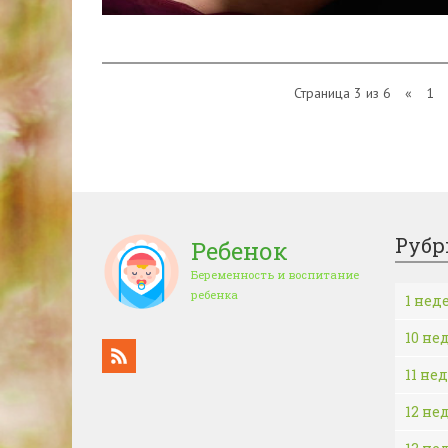
Страница 3 из 6
«
1
Рубр
Ребенок
Беременность и воспитание
ребенка
1 нед
10 не
11 не
12 не