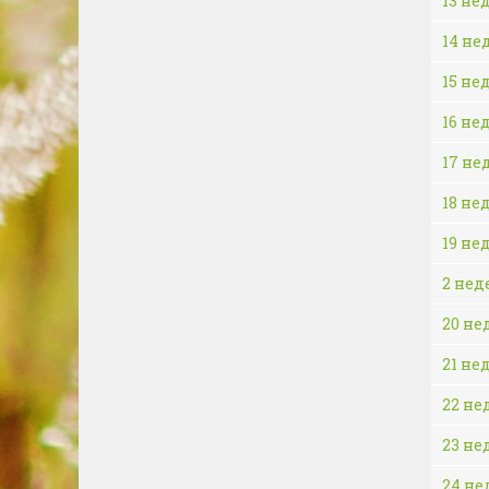
13 не
14 не
15 не
16 не
17 не
18 не
19 не
2 нед
20 не
21 не
22 не
23 не
24 не