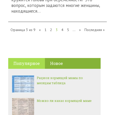
вопрос, которым задаются многие женщины,
находящиеся…
Страница 3 из 9
«
1
2
3
4
5
...
»
Последняя »
Популярное
Новое
Рацион кормящей мамы по
месяцам таблица
Можно ли какао кормящей маме