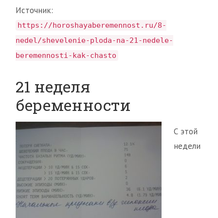
Источник:
https://horoshayaberemennost.ru/8-
nedel/shevelenie-ploda-na-21-nedele-
beremennosti-kak-chasto
21 неделя
беременности
С этой
недели