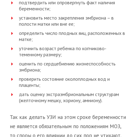
подтвердить или опровергнуть факт наличия
беременности;
установить место закрепления эмбриона – в
полости матки или вне ее;
определить число плодных яиц, расположенных в
матке;
уточнить возраст ребенка по копчиково-
теменному размеру;
оценить по сердцебиению жизнеспособность
эмбриона;
проверить состояние околоплодных вод и
плаценты;
дать оценку экстраэмбриональным структурам
(желточному мешку, хориону, амниону).
Так как делать УЗИ на этом сроке беременности
не является обязательным по положениям МОЗ,
то споры о его влиянии до сих пор не утихают.