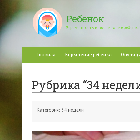
Ребенок
Беременность и воспитание ребенка
Главная
Кормление ребенка
Овуляц
Рубрика “34 недел
Категория:
34 недели