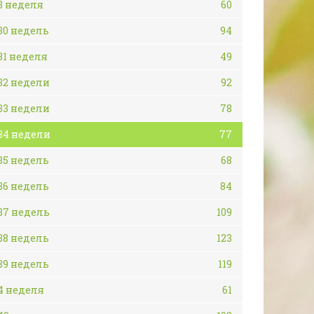
3 неделя
60
30 недель
94
31 неделя
49
32 недели
92
33 недели
78
34 недели
77
35 недель
68
36 недель
84
37 недель
109
38 недель
123
39 недель
119
4 неделя
61