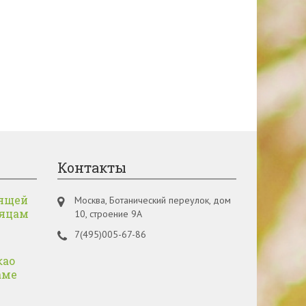
Контакты
ящей
Москва, Ботанический переулок, дом
сяцам
10, строение 9А
7(495)005-67-86
као
аме