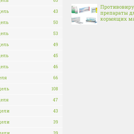
дель
65
Противовир
дель
43
препараты д
кормящих м
дель
50
дель
53
дель
49
дель
45
дель
46
еля
66
дель
108
деля
47
дели
43
дели
39
дели
39