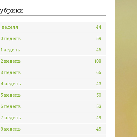
убрики
1 неделя
44
10 недель
59
11 недель
46
12 недель
108
13 недель
65
14 недель
43
15 недель
50
16 недель
53
17 недель
49
18 недель
45