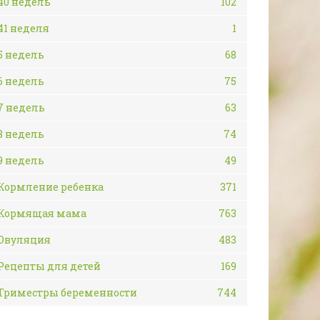
40 недель
102
41 неделя
1
5 недель
68
6 недель
75
7 недель
63
8 недель
74
9 недель
49
Кормление ребенка
371
Кормящая мама
763
Овуляция
483
Рецепты для детей
169
Триместры беременности
744