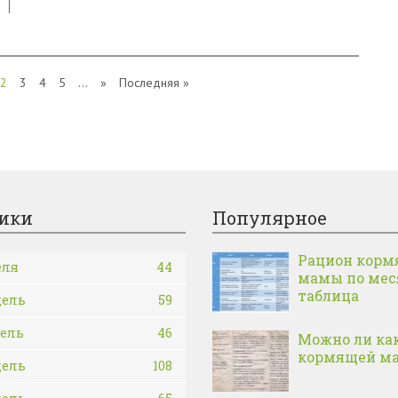
2
3
4
5
...
»
Последняя »
ики
Популярное
Рацион корм
еля
44
мамы по ме
таблица
дель
59
дель
46
Можно ли ка
кормящей м
дель
108