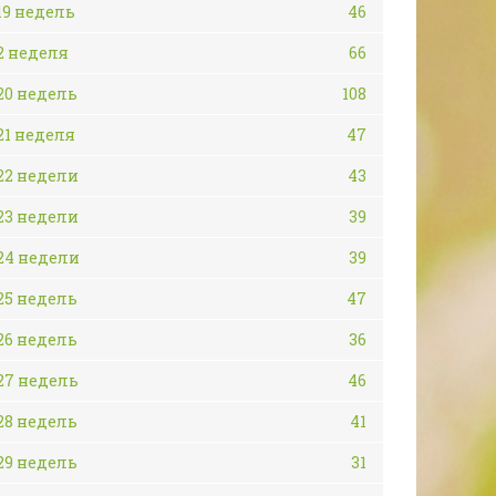
19 недель
46
2 неделя
66
20 недель
108
21 неделя
47
22 недели
43
23 недели
39
24 недели
39
25 недель
47
26 недель
36
27 недель
46
28 недель
41
29 недель
31