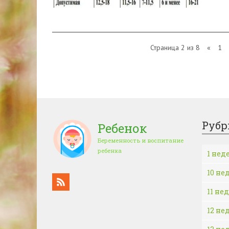
Страница 2 из 8
«
1
Рубр
Ребенок
Беременность и воспитание
ребенка
1 нед
10 не
11 не
12 не