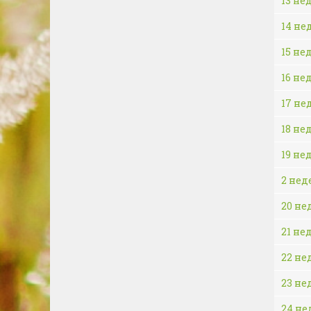
13 не
14 не
15 не
16 не
17 не
18 не
19 не
2 нед
20 не
21 не
22 не
23 не
24 не