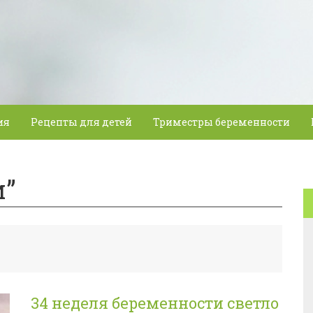
ия
Рецепты для детей
Триместры беременности
и”
34 неделя беременности светло