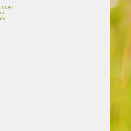
усные
ля
ам