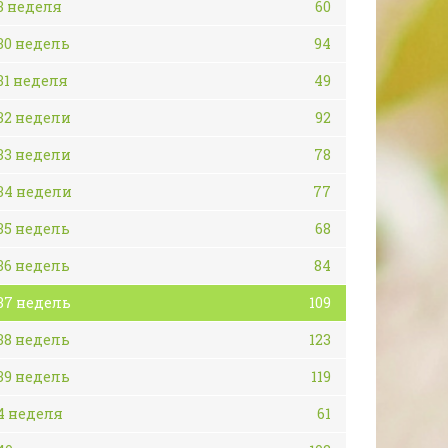
3 неделя
60
30 недель
94
31 неделя
49
32 недели
92
33 недели
78
34 недели
77
35 недель
68
36 недель
84
37 недель
109
38 недель
123
39 недель
119
4 неделя
61