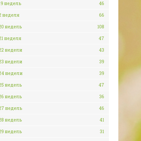
19 недель
46
2 неделя
66
20 недель
108
21 неделя
47
22 недели
43
23 недели
39
24 недели
39
25 недель
47
26 недель
36
27 недель
46
28 недель
41
29 недель
31