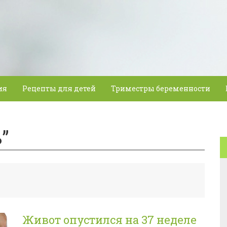
ия
Рецепты для детей
Триместры беременности
”
Живот опустился на 37 неделе