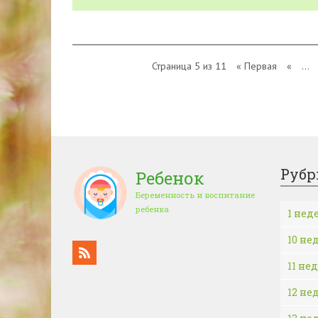
Страница 5 из 11
« Первая
«
...
Рубр
Ребенок
Беременность и воспитание
ребенка
1 нед
10 не
11 не
12 не