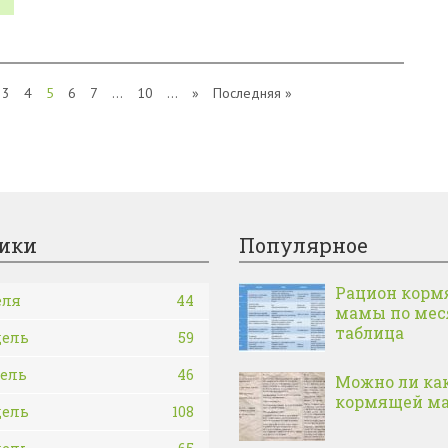
3
4
5
6
7
...
10
...
»
Последняя »
ики
Популярное
Рацион корм
еля
44
мамы по ме
таблица
дель
59
дель
46
Можно ли ка
кормящей м
дель
108