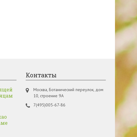
Контакты
ящей
Москва, Ботанический переулок, дом
сяцам
10, строение 9А
7(495)005-67-86
као
аме