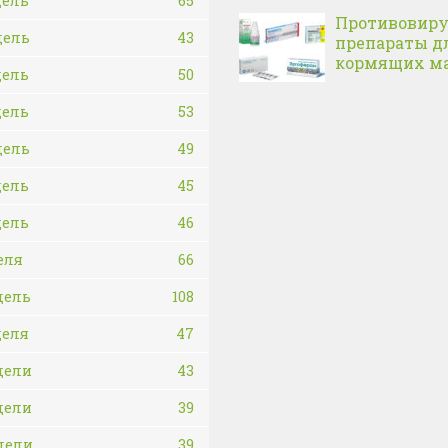
дель
65
Противовир
дель
43
препараты д
кормящих м
дель
50
дель
53
дель
49
дель
45
дель
46
еля
66
дель
108
деля
47
дели
43
дели
39
дели
39