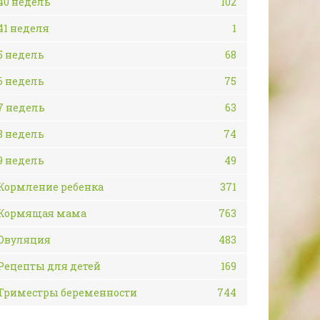
40 недель
102
41 неделя
1
5 недель
68
6 недель
75
7 недель
63
8 недель
74
9 недель
49
Кормление ребенка
371
Кормящая мама
763
Овуляция
483
Рецепты для детей
169
Триместры беременности
744