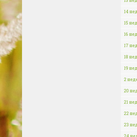
13 не
14 не
15 не
16 не
17 не
18 не
19 не
2 нед
20 не
21 не
22 не
23 не
24 не