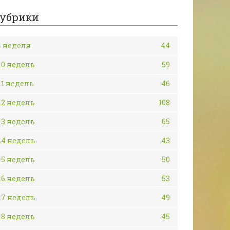
убрики
1 неделя
44
10 недель
59
11 недель
46
12 недель
108
13 недель
65
14 недель
43
15 недель
50
16 недель
53
17 недель
49
18 недель
45