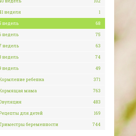
40 недель
102
41 неделя
1
5 недель
68
6 недель
75
7 недель
63
8 недель
74
9 недель
49
Кормление ребенка
371
Кормящая мама
763
Овуляция
483
Рецепты для детей
169
Триместры беременности
744