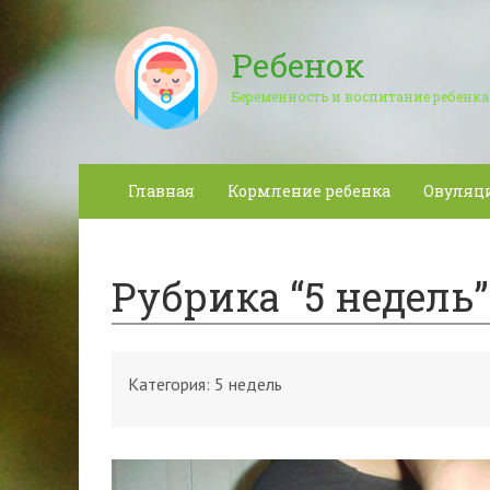
Ребенок
Беременность и воспитание ребенка
Главная
Кормление ребенка
Овуляц
Рубрика “5 недель”
Категория:
5 недель