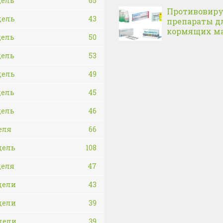
дель
65
Противовир
дель
43
препараты д
кормящих м
дель
50
дель
53
дель
49
дель
45
дель
46
еля
66
дель
108
деля
47
дели
43
дели
39
дели
39