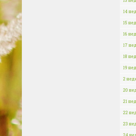
13 не
14 не
15 не
16 не
17 не
18 не
19 не
2 нед
20 не
21 не
22 не
23 не
24 не