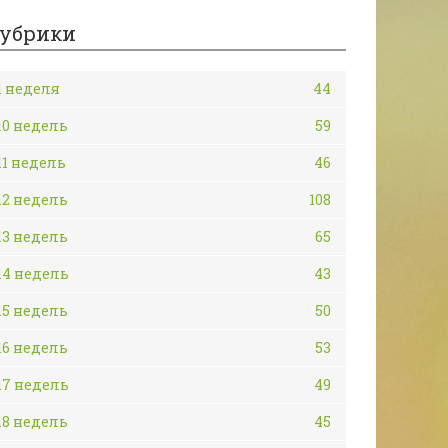
убрики
1 неделя
44
10 недель
59
11 недель
46
12 недель
108
13 недель
65
14 недель
43
15 недель
50
16 недель
53
17 недель
49
18 недель
45