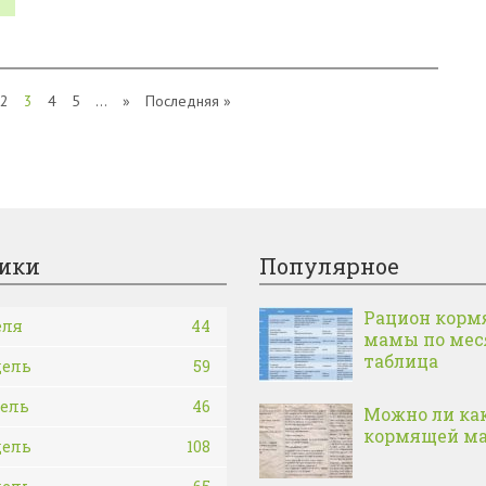
2
3
4
5
...
»
Последняя »
ики
Популярное
Рацион корм
еля
44
мамы по ме
таблица
дель
59
дель
46
Можно ли ка
кормящей м
дель
108