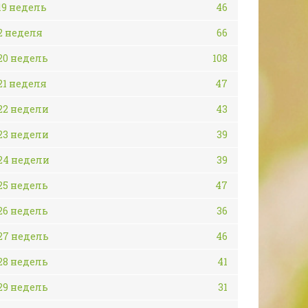
19 недель
46
2 неделя
66
20 недель
108
21 неделя
47
22 недели
43
23 недели
39
24 недели
39
25 недель
47
26 недель
36
27 недель
46
28 недель
41
29 недель
31