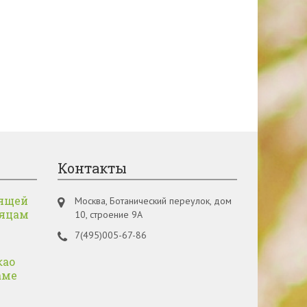
Контакты
ящей
Москва, Ботанический переулок, дом
сяцам
10, строение 9А
7(495)005-67-86
као
аме