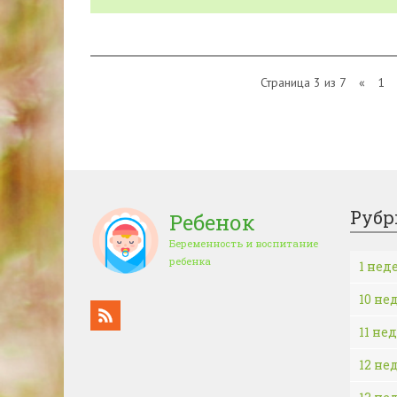
Страница 3 из 7
«
1
Рубр
Ребенок
Беременность и воспитание
ребенка
1 нед
10 не
11 не
12 не