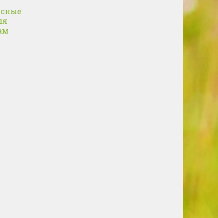
усные
ля
ам