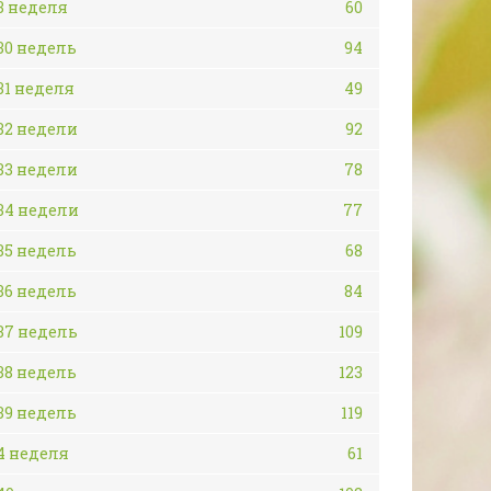
3 неделя
60
30 недель
94
31 неделя
49
32 недели
92
33 недели
78
34 недели
77
35 недель
68
36 недель
84
37 недель
109
38 недель
123
39 недель
119
4 неделя
61