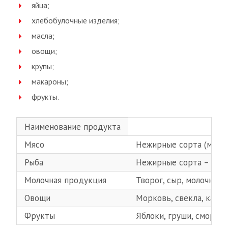
яйца;
хлебобулочные изделия;
масла;
овощи;
крупы;
макароны;
фрукты.
Наименование продукта
Мясо
Нежирные сорта (мясо п
Рыба
Нежирные сорта – судак
Молочная продукция
Творог, сыр, молочнок
Овощи
Морковь, свекла, кабач
Фрукты
Яблоки, груши, смороди