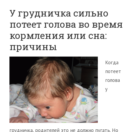
У грудничка сильно
потеет голова во время
кормления или сна:
причины
Когда
потеет
голова
у
грудничка, родителей это не должно пугать. Но