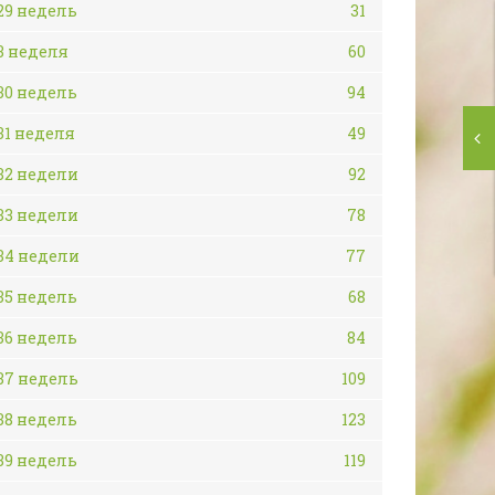
29 недель
31
3 неделя
60
30 недель
94
31 неделя
49
32 недели
92
33 недели
78
34 недели
77
35 недель
68
36 недель
84
37 недель
109
38 недель
123
39 недель
119