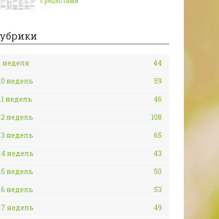
с рецептами
убрики
1 неделя
44
10 недель
59
11 недель
46
12 недель
108
13 недель
65
14 недель
43
15 недель
50
16 недель
53
17 недель
49