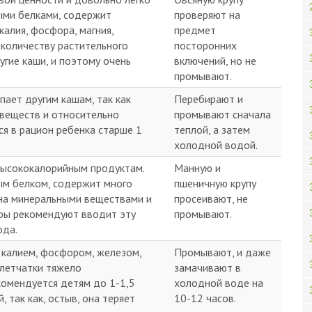
ными белками, содержит
проверяют на
алия, фосфора, магния,
предмет
 количеству растительного
посторонних
угие каши, и поэтому очень
включений, но не
промывают.
пает другим кашам, так как
Перебирают и
веществ и относительно
промывают сначала
ся в рацион ребенка старше 1
теплой, а затем
холодной водой.
высококалорийным продуктам.
Манную и
ым белком, содержит много
пшеничную крупу
дна минеральными веществами и
просеивают, не
ры рекомендуют вводит эту
промывают.
ода.
 калием, фосфором, железом,
Промывают, и даже
клетчатки тяжело
замачивают в
комендуется детям до 1-1,5
холодной воде на
, так как, остыв, она теряет
10-12 часов.