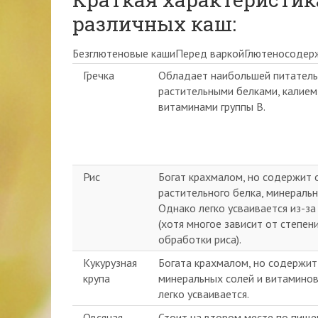
различных каш:
Безглютеновые кашиПеред варкойГлютеносодер
Гречка
Обладает наибольшей питатель
растительными белками, калием
витаминами группы В.
Рис
Богат крахмалом, но содержит 
растительного белка, минераль
Однако легко усваивается из-за
(хотя многое зависит от степен
обработки риса).
Кукурузная
Богата крахмалом, но содержит
крупа
минеральных солей и витаминов
легко усваивается.
Овсяная
Стоит на втором месте по пище