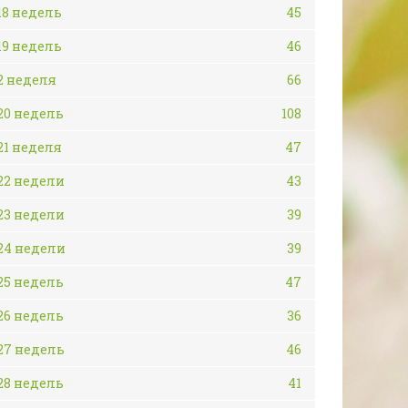
18 недель
45
19 недель
46
2 неделя
66
20 недель
108
21 неделя
47
22 недели
43
23 недели
39
24 недели
39
25 недель
47
26 недель
36
27 недель
46
28 недель
41