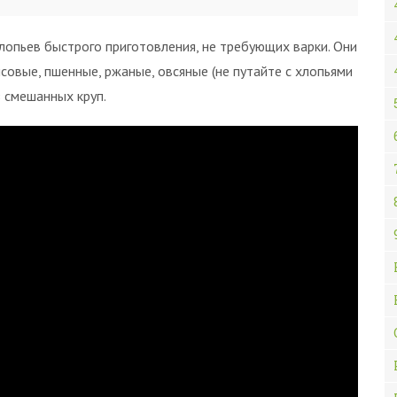
лопьев быстрого приготовления, не требующих варки. Они
совые, пшенные, ржаные, овсяные (не путайте с хлопьями
з смешанных круп.