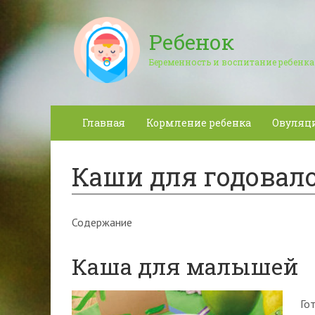
Ребенок
Беременность и воспитание ребенка
Главная
Кормление ребенка
Овуляц
Каши для годовал
Содержание
Каша для малышей
Го