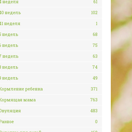
4 неделя
61
40 недель
102
41 неделя
1
5 недель
68
6 недель
75
7 недель
63
8 недель
74
9 недель
49
Кормление ребенка
371
Кормящая мама
763
Овуляция
483
Разное
0