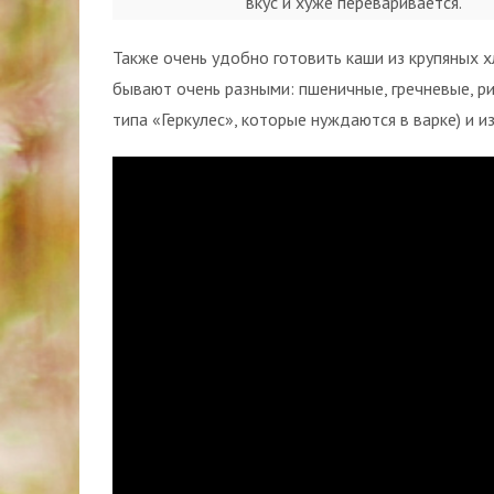
вкус и хуже переваривается.
Также очень удобно готовить каши из крупяных х
бывают очень разными: пшеничные, гречневые, ри
типа «Геркулес», которые нуждаются в варке) и и