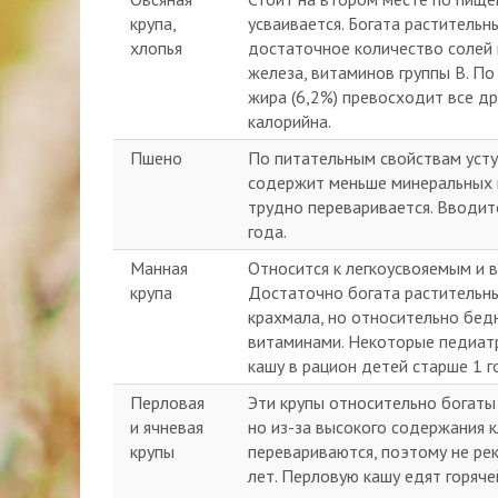
крупа,
усваивается. Богата раститель
хлопья
достаточное количество солей к
железа, витаминов группы В. По
жира (6,2%) превосходит все др
калорийна.
Пшено
По питательным свойствам усту
содержит меньше минеральных 
трудно переваривается. Вводит
года.
Манная
Относится к легкоусвояемым и 
крупа
Достаточно богата растительн
крахмала, но относительно бе
витаминами. Некоторые педиат
кашу в рацион детей старше 1 г
Перловая
Эти крупы относительно богаты
и ячневая
но из-за высокого содержания 
крупы
перевариваются, поэтому не ре
лет. Перловую кашу едят горячей