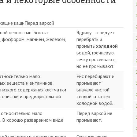
жащие кашиПеред варкой
ной ценностью. Богата
Ядрицу — следует
, фосфором, магнием, железом,
перебрать и
промыть
холодной
водой, гречневую
сечку просеивают,
но не промывают.
относительно мало
Рис перебирают и
ных веществ и витаминов.
промывают
 низкого содержания клетчатки
вначале чистой
и очистки и предварительной
теплой, а затем
холодной водой.
 относительно мало
Перед варкой не
. В хорошо разваренном виде
промывают.
вой ценности и довольно легко
Овсяную крупу