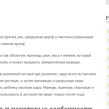
Р
 (гречка, рис, кукурузная крупа) и глютеносодержащие
 манная крупа).
став оболочек пшеницы, ржи, овса и ячменя, который
ьми, и может вызывать аллергические реакции.
в различной литературе различен, чаще всего встречаем
м рисовую, а затем гречневую и кукурузную каши.
ь ребенку овсяную кашу. Манную, пшенную, перловую и
ользовать в детском питании только после года.
а и некоторые особенности