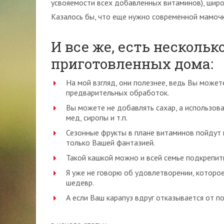
усвояемости всех добавленных витаминов), шир
Казалось бы, что еще нужно современной мамоч
И все же, есть нескольк
приготовленных дома:
На мой взгляд, они полезнее, ведь Вы может
предварительных обработок.
Вы можете не добавлять сахар, а использов
мед, сиропы и т.п.
Сезонные фрукты в плане витаминов пойдут 
только Вашей фантазией.
Такой кашкой можно и всей семье подкрепить
Я уже не говорю об удовлетворении, которо
шедевр.
А если Ваш карапуз вдруг отказывается от п