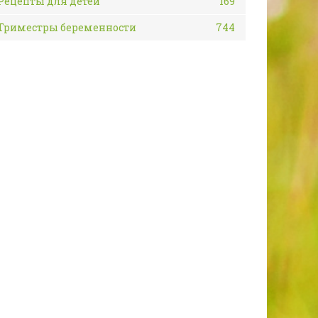
Рецепты для детей
169
Триместры беременности
744