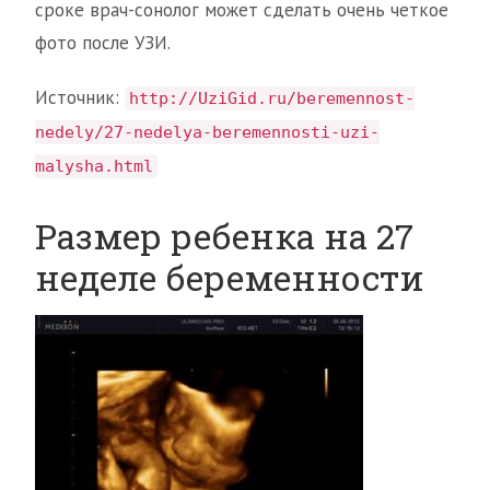
сроке врач-сонолог может сделать очень четкое
фото после УЗИ.
Источник:
http://UziGid.ru/beremennost-
nedely/27-nedelya-beremennosti-uzi-
malysha.html
Размер ребенка на 27
неделе беременности