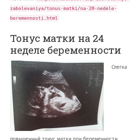
zabolevaniya/tonus-matki/na-20-nedele-
beremennosti.html
Тонус матки на 24
неделе беременности
Слегка
повышенный тонус матки при беременности