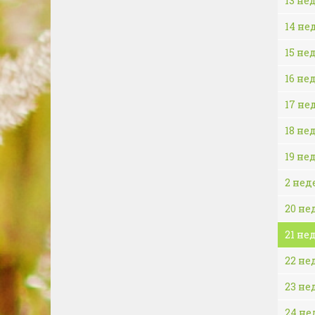
13 не
14 не
15 не
16 не
17 не
18 не
19 не
2 нед
20 не
21 не
22 не
23 не
24 не