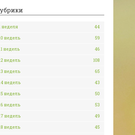
убрики
1 неделя
44
10 недель
59
11 недель
46
12 недель
108
13 недель
65
14 недель
43
15 недель
50
16 недель
53
17 недель
49
18 недель
45