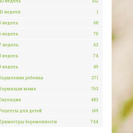
40 недель
102
41 неделя
1
5 недель
68
6 недель
75
7 недель
63
8 недель
74
9 недель
49
Кормление ребенка
371
Кормящая мама
763
Овуляция
483
Рецепты для детей
169
Триместры беременности
744