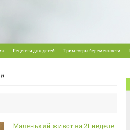
ия
Рецепты для детей
Триместры беременности
”
Маленький живот на 21 неделе