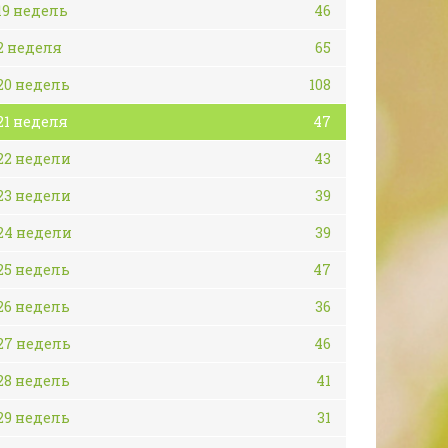
19 недель
46
2 неделя
65
20 недель
108
21 неделя
47
22 недели
43
23 недели
39
24 недели
39
25 недель
47
26 недель
36
27 недель
46
28 недель
41
29 недель
31