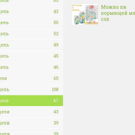
дель
65
Можно ли
дель
43
кормящей м
сок
дель
50
дель
53
дель
49
дель
45
дель
46
еля
65
дель
108
деля
47
дели
43
дели
39
дели
39