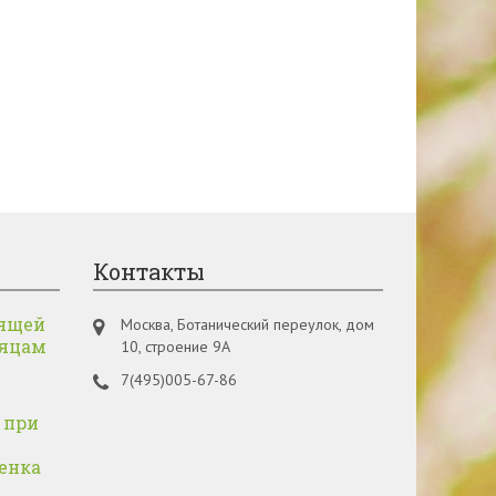
Контакты
ящей
Москва, Ботанический переулок, дом
сяцам
10, строение 9А
7(495)005-67-86
 при
енка