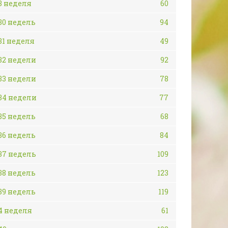
3 неделя
60
30 недель
94
31 неделя
49
32 недели
92
33 недели
78
34 недели
77
35 недель
68
36 недель
84
37 недель
109
38 недель
123
39 недель
119
4 неделя
61