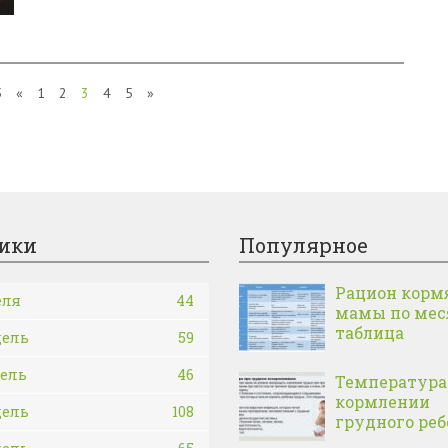
5
«
1
2
3
4
5
»
ики
Популярное
Рацион корм
еля
44
мамы по ме
таблица
дель
59
дель
46
Температура
кормлении
дель
108
грудного реб